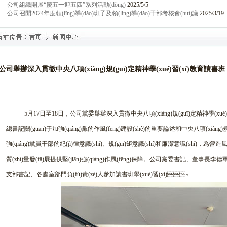
公司組織開展“慶五一迎五四”系列活動(dòng)
2025/5/5
公司召開2024年度領(lǐng)導(dǎo)班子及領(lǐng)導(dǎo)干部考核會(huì)議
2025/3/19
公司舉辦深入貫徹中央八項(xiàng)規(guī)定精神學(xué)習(xí)教育讀書班
5月17日至18日，公司黨委舉辦深入貫徹中央八項(xiàng)規(guī)定精神學(xué)習(xí)
總書記關(guān)于加強(qiáng)黨的作風(fēng)建設(shè)的重要論述和中央八項(xiàng)規(gu
強(qiáng)黨員干部的紀(jì)律意識(shí)、規(guī)矩意識(shí)和廉潔意識(shí)，為
質(zhì)量發(fā)展提供堅(jiān)強(qiáng)作風(fēng)保障。公司黨委書記、董事
支部書記、各處室部門負(fù)責(zé)人參加讀書班學(xué)習(xí)。