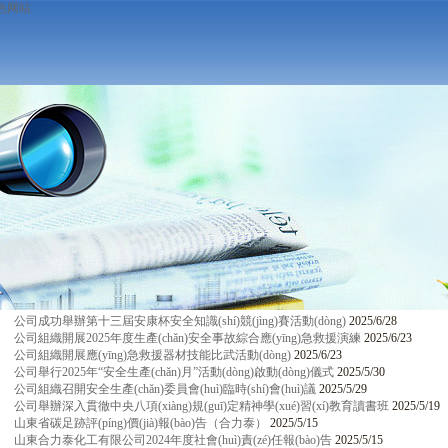
色网站
公司成功舉辦第十三屆安康杯安全知識(shí)競(jìng)賽活動(dòng)
2025/6/28
公司組織開展2025年度生產(chǎn)安全事故綜合應(yīng)急救援演練
2025/6/23
公司組織開展應(yīng)急救援器材技能比武活動(dòng)
2025/6/23
公司舉行2025年“安全生產(chǎn)月”活動(dòng)啟動(dòng)儀式
2025/5/30
公司組織召開安全生產(chǎn)委員會(huì)臨時(shí)會(huì)議
2025/5/29
公司舉辦深入貫徹中央八項(xiàng)規(guī)定精神學(xué)習(xí)教育讀書班
2025/5/19
山東省碳足跡評(píng)價(jià)報(bào)告（合力泰）
2025/5/15
山東合力泰化工有限公司2024年度社會(huì)責(zé)任報(bào)告
2025/5/15