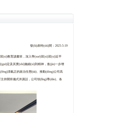
發(fā)表時(shí)間：2025-5-19
教育讀書班，深入學(xué)習(xí)習(xí)近平
ī)定及其實(shí)施細(xì)則精神，進(jìn)一步增
營造風(fēng)清氣正的政治生態(tài)、推動(dòng)公司高
長李德軍主持開班儀式并講話，公司領(lǐng)導(dǎo)、各