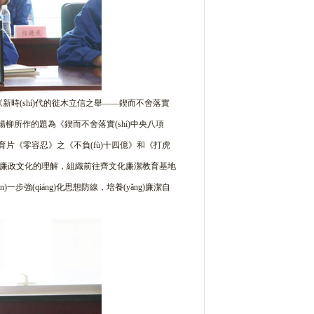
為《新時(shí)代的徙木立信之舉——鍥而不舍落實
察室副主任楊柳所作的題為《鍥而不舍落實(shí)中央八項
了警示教育片《零容忍》之《不負(fù)十四億》和《打虎
深對(duì)廉政文化的理解，組織前往齊文化廉潔教育基地
n)一步強(qiáng)化思想防線，培養(yǎng)廉潔自